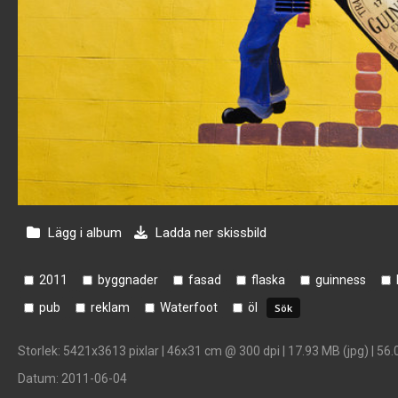
Lägg i album
Ladda ner skissbild
2011
byggnader
fasad
flaska
guinness
pub
reklam
Waterfoot
öl
Storlek
: 5421x3613 pixlar | 46x31 cm @ 300 dpi | 17.93 MB (jpg) | 56.
Datum
: 2011-06-04