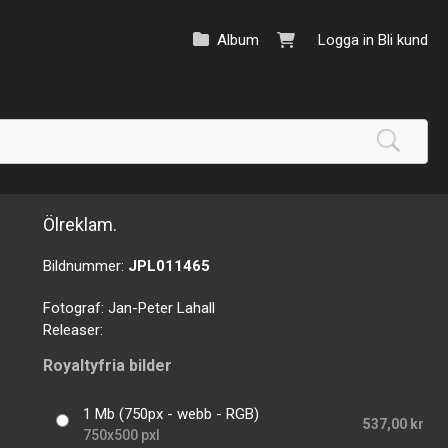
Album
Logga in
Bli kund
Ölreklam.
Bildnummer:
JPL011465
Fotograf:
Jan-Peter Lahall
Releaser:
Royaltyfria bilder
1 Mb (750px - webb - RGB)
537,00 kr
750x500 pxl