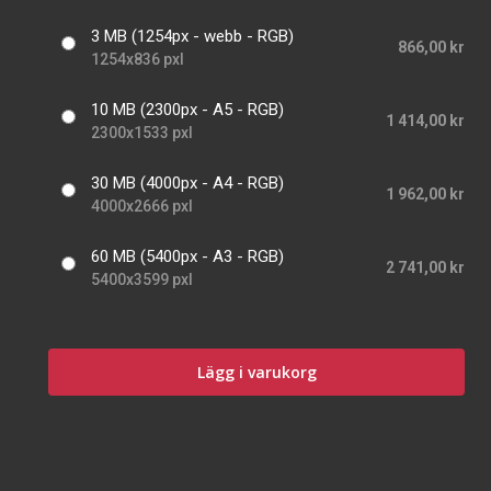
3 MB (1254px - webb - RGB)
866,00 kr
1254x836 pxl
10 MB (2300px - A5 - RGB)
1 414,00 kr
2300x1533 pxl
30 MB (4000px - A4 - RGB)
1 962,00 kr
4000x2666 pxl
60 MB (5400px - A3 - RGB)
2 741,00 kr
5400x3599 pxl
Lägg i varukorg