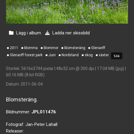
Lägg i album
Ladda ner skissbild
2011
blomma
blommor
blomsteräng
Glenariff
Glenariff forest park
Juni
Nordirland
skog
växter
Storlek
: 5616x3744 pixlar | 48x32 cm @ 300 dpi | 17.04 MB (jpg) |
60.16 MB (8 bit RGB)
Datum
: 2011-06-04
Blomsteräng.
Bildnummer:
JPL011476
Fotograf:
Jan-Peter Lahall
Releaser: