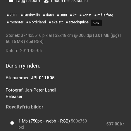
Lägg i album
Ladda ner skissbild
2011
Bushmills
dans
Juni
kit
konst
målarfärg
mönster
Nordirland
skelett
streckgubbe
Storlek
: 3744x5616 pixlar | 32x48 cm @ 300 dpi | 3.01 MB (jpg) |
60.16 MB (8 bit RGB)
Datum
: 2011-06-06
Dans i rymden.
Bildnummer:
JPL011505
Fotograf:
Jan-Peter Lahall
Releaser:
Royaltyfria bilder
1 Mb (750px - webb - RGB)
500x750
537,00 kr
pxl