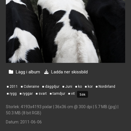
Lägg i album
Ladda ner skissbild
2011
Coleraine
däggdjur
Juni
ko
kor
Nordirland
rygg
ryggar
svart
tamdjur
vit
Storlek
: 4193x4193 pixlar | 36x36 cm @ 300 dpi | 5.7 MB (jpg) |
50.3 MB (8 bit RGB)
Datum
: 2011-06-06