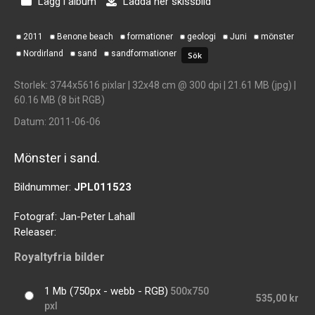
Lägg i album
Ladda ner skissbild
2011
Benone beach
formationer
geologi
Juni
mönster
Nordirland
sand
sandformationer
Storlek
: 3744x5616 pixlar | 32x48 cm @ 300 dpi | 21.61 MB (jpg) |
60.16 MB (8 bit RGB)
Datum
: 2011-06-06
Mönster i sand.
Bildnummer:
JPL011523
Fotograf:
Jan-Peter Lahall
Releaser:
Royaltyfria bilder
1 Mb (750px - webb - RGB)
500x750
535,00 kr
pxl