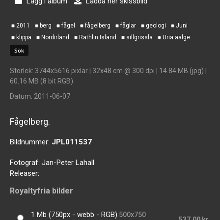
Lägg i album
Ladda ner skissbild
2011
berg
fågel
fågelberg
fåglar
geologi
Juni
klippa
Nordirland
Rathlin Island
sillgrissla
Uria aalge
Storlek
: 3744x5616 pixlar | 32x48 cm @ 300 dpi | 14.84 MB (jpg) |
60.16 MB (8 bit RGB)
Datum
: 2011-06-07
Fågelberg.
Bildnummer:
JPL011537
Fotograf:
Jan-Peter Lahall
Releaser:
Royaltyfria bilder
1 Mb (750px - webb - RGB)
500x750
537,00 kr