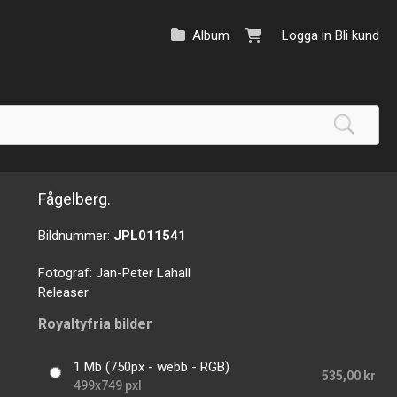
Album
Logga in
Bli kund
Fågelberg.
Bildnummer:
JPL011541
Fotograf:
Jan-Peter Lahall
Releaser:
Royaltyfria bilder
1 Mb (750px - webb - RGB)
535,00 kr
499x749 pxl