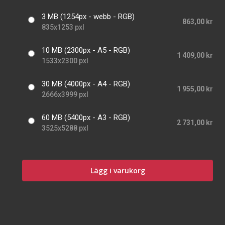
3 MB (1254px - webb - RGB)
863,00 kr
835x1253 pxl
10 MB (2300px - A5 - RGB)
1 409,00 kr
1533x2300 pxl
30 MB (4000px - A4 - RGB)
1 955,00 kr
2666x3999 pxl
60 MB (5400px - A3 - RGB)
2 731,00 kr
3525x5288 pxl
Lägg i varukorg