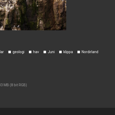
lar
geologi
hav
Juni
klippa
Nordirland
33 MB (8 bit RGB)