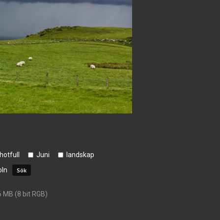
hotfull
Juni
landskap
ln
6 MB (8 bit RGB)