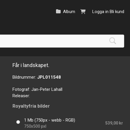
Album
Logga in
Bli kund
Får i landskapet.
Bildnummer:
JPL011548
Fotograf:
Jan-Peter Lahall
Releaser:
Royaltyfria bilder
1 Mb (750px - webb - RGB)
539,00 kr
750x500 pxl