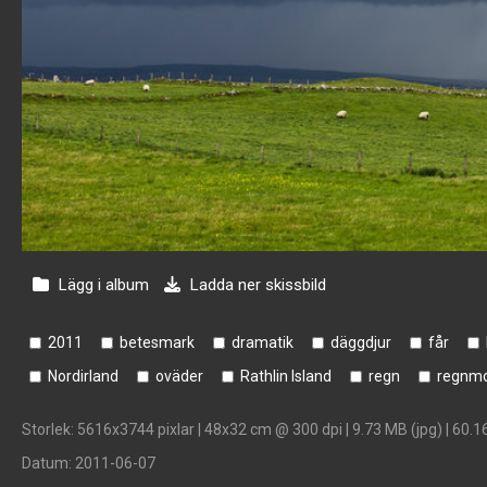
Lägg i album
Ladda ner skissbild
2011
betesmark
dramatik
däggdjur
får
Nordirland
oväder
Rathlin Island
regn
regnmo
Storlek
: 5616x3744 pixlar | 48x32 cm @ 300 dpi | 9.73 MB (jpg) | 60.1
Datum
: 2011-06-07