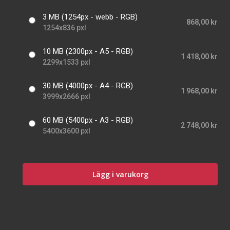
3 MB (1254px - webb - RGB)
868,00 kr
1254x836 pxl
10 MB (2300px - A5 - RGB)
1 418,00 kr
2299x1533 pxl
30 MB (4000px - A4 - RGB)
1 968,00 kr
3999x2666 pxl
60 MB (5400px - A3 - RGB)
2 748,00 kr
5400x3600 pxl
Lägg i varukorg