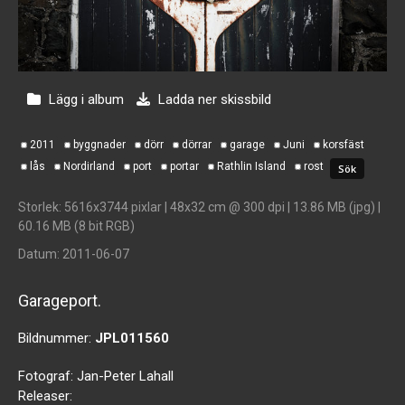
Lägg i album
Ladda ner skissbild
2011
byggnader
dörr
dörrar
garage
Juni
korsfäst
lås
Nordirland
port
portar
Rathlin Island
rost
Storlek
: 5616x3744 pixlar | 48x32 cm @ 300 dpi | 13.86 MB (jpg) |
60.16 MB (8 bit RGB)
Datum
: 2011-06-07
Garageport.
Bildnummer:
JPL011560
Fotograf:
Jan-Peter Lahall
Releaser: