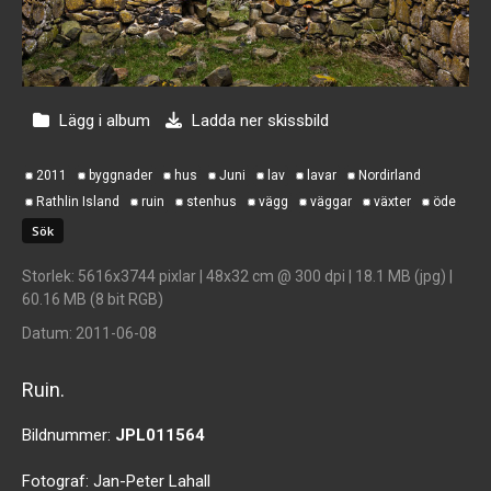
Lägg i album
Ladda ner skissbild
2011
byggnader
hus
Juni
lav
lavar
Nordirland
Rathlin Island
ruin
stenhus
vägg
väggar
växter
öde
Storlek
: 5616x3744 pixlar | 48x32 cm @ 300 dpi | 18.1 MB (jpg) |
60.16 MB (8 bit RGB)
Datum
: 2011-06-08
Ruin.
Bildnummer:
JPL011564
Fotograf:
Jan-Peter Lahall