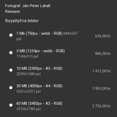
Fotograf:
Jan-Peter Lahall
Releaser:
Royaltyfria bilder
1 Mb (750px - webb - RGB)
684x547
536,00 kr
pxl
3 MB (1254px - webb - RGB)
865,00 kr
1144x915 pxl
10 MB (2300px - A5 - RGB)
1 412,00 kr
2099x1680 pxl
30 MB (4000px - A4 - RGB)
1 959,00 kr
3651x2921 pxl
60 MB (5400px - A3 - RGB)
2 736,00 kr
4724x3780 pxl