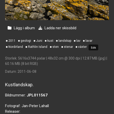
Lägg i album
Ladda ner skissbild
2011
geologi
Juni
kust
landskap
lav
lavar
Nordirland
Rathlin Island
sten
stenar
växter
Storlek
: 5616x3744 pixlar | 48x32 cm @ 300 dpi | 12.87 MB (jpg) |
60.16 MB (8 bit RGB)
Datum
: 2011-06-08
Kustlandskap.
Bildnummer:
JPL011567
Fotograf:
Jan-Peter Lahall
Releaser: