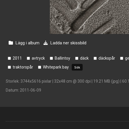
Lägg i album
Ladda ner skissbild
2011
avtryck
Ballintoy
däck
däckspår
ge
traktorspår
Whitepark bay
Storlek
: 3744x5616 pixlar | 32x48 cm @ 300 dpi | 19.21 MB (jpg) | 60.
Datum
: 2011-06-09