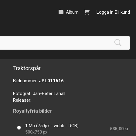
Album
Logga in
Bli kund
Traktorspår.
Bildnummer:
JPL011616
Fotograf:
Jan-Peter Lahall
Releaser:
Royaltyfria bilder
1 Mb (750px - webb - RGB)
535,00 kr
500x750 pxl