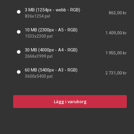
3 MB (1254px - webb - RGB)
863,00 kr
836x1254 pxl
10 MB (2300px - A5 - RGB)
1 409,00 kr
1533x2300 pxl
30 MB (4000px - A4 - RGB)
1 955,00 kr
2666x3999 pxl
60 MB (5400px - A3 - RGB)
2 731,00 kr
3600x5400 pxl
Lägg i varukorg