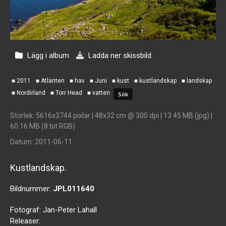
Lägg i album
Ladda ner skissbild
2011
Atlanten
hav
Juni
kust
kustlandskap
landskap
Nordirland
Torr Head
vatten
Storlek
: 5616x3744 pixlar | 48x32 cm @ 300 dpi | 13.45 MB (jpg) |
60.16 MB (8 bit RGB)
Datum
: 2011-06-11
Kustlandskap.
Bildnummer:
JPL011640
Fotograf:
Jan-Peter Lahall
Releaser: