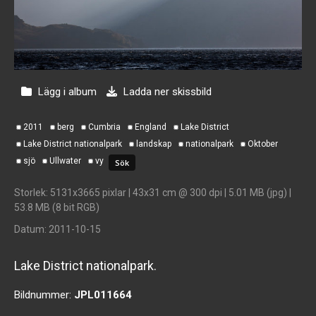
Lägg i album
Ladda ner skissbild
2011
berg
Cumbria
England
Lake District
Lake District nationalpark
landskap
nationalpark
Oktober
sjö
Ullwater
vy
Storlek
: 5131x3665 pixlar | 43x31 cm @ 300 dpi | 5.01 MB (jpg) |
53.8 MB (8 bit RGB)
Datum
: 2011-10-15
Lake District nationalpark.
Bildnummer:
JPL011664