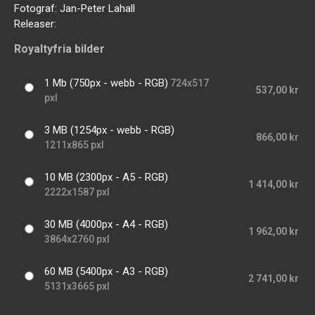
Fotograf:
Jan-Peter Lahall
Releaser:
Royaltyfria bilder
1 Mb (750px - webb - RGB)
724x517
537,00 kr
pxl
3 MB (1254px - webb - RGB)
866,00 kr
1211x865 pxl
10 MB (2300px - A5 - RGB)
1 414,00 kr
2222x1587 pxl
30 MB (4000px - A4 - RGB)
1 962,00 kr
3864x2760 pxl
60 MB (5400px - A3 - RGB)
2 741,00 kr
5131x3665 pxl