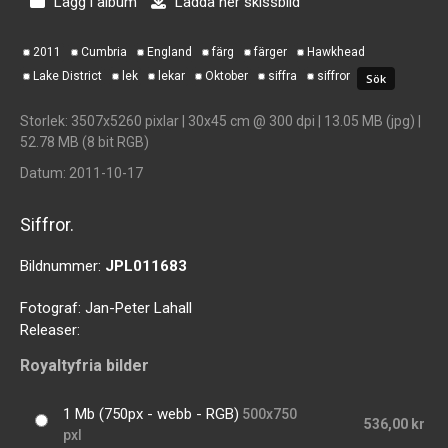
Lägg i album
Ladda ner skissbild
2011
Cumbria
England
färg
färger
Hawkhead
Lake District
lek
lekar
Oktober
siffra
siffror
Storlek
: 3507x5260 pixlar | 30x45 cm @ 300 dpi | 13.05 MB (jpg) |
52.78 MB (8 bit RGB)
Datum
: 2011-10-17
Siffror.
Bildnummer:
JPL011683
Fotograf:
Jan-Peter Lahall
Releaser:
Royaltyfria bilder
1 Mb (750px - webb - RGB)
500x750
536,00 kr
pxl