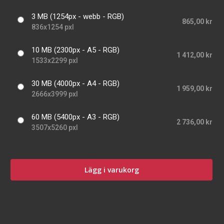
3 MB (1254px - webb - RGB)
865,00 kr
836x1254 pxl
10 MB (2300px - A5 - RGB)
1 412,00 kr
1533x2299 pxl
30 MB (4000px - A4 - RGB)
1 959,00 kr
2666x3999 pxl
60 MB (5400px - A3 - RGB)
2 736,00 kr
3507x5260 pxl
Lägg i varukorg