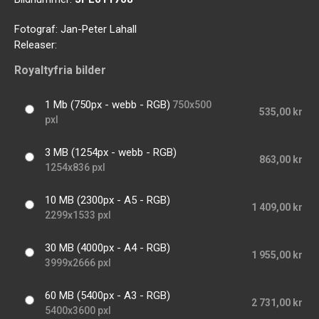
Fotograf:
Jan-Peter Lahall
Releaser:
Royaltyfria bilder
1 Mb (750px - webb - RGB)
750x500
535,00 kr
pxl
3 MB (1254px - webb - RGB)
863,00 kr
1254x836 pxl
10 MB (2300px - A5 - RGB)
1 409,00 kr
2299x1533 pxl
30 MB (4000px - A4 - RGB)
1 955,00 kr
3999x2666 pxl
60 MB (5400px - A3 - RGB)
2 731,00 kr
5400x3600 pxl