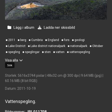
Lägg i album
Ladda ner skissbild
2011
berg
Cumbria
England
fors
geologi
Lake District
Lake district nationalpark
nationalpark
Oktober
spegling
speglingar
sten
vatten
vattenspegling
Visa alla
Storlek
: 5616x3744 pixlar | 48x32 cm @ 300 dpi | 9.64 MB (jpg) |
60.16 MB (8 bit RGB)
Datum
: 2011-10-19
Vattenspegling.
Bildnummer:
JPL011708