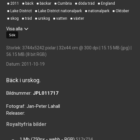
2011
bäck
bäckar
Cumbria
döda träd
England
Lake District
Lake District nationalpark
nationalpark
Oktober
skog
träd
urskog
vatten
växter
Visa alla
Storlek
: 3744x5242 pixlar | 32x44 cm @ 300 dpi | 15.15 MB (jpg) |
56.15 MB (8 bit RGB)
Datum
: 2011-10-19
Bäck i urskog.
Bildnummer:
JPL011717
Fotograf:
Jan-Peter Lahall
Releaser:
Royaltyfria bilder
1 Mb (750px - webb - RGB)
517x724