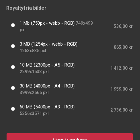
Royaltyfria bilder
1 Mb (750px - webb - RGB)
749x499
536,00 kr
pxl
3 MB (1254px - webb - RGB)
865,00 kr
1253x835 pxl
10 MB (2300px - A5 - RGB)
1 412,00 kr
2299x1533 pxl
30 MB (4000px - A4 - RGB)
1 959,00 kr
3999x2666 pxl
60 MB (5400px - A3 - RGB)
2 736,00 kr
5356x3571 pxl
Lägg i varukorg