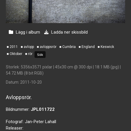
Lägg i album
Ladda ner skissbild
2011
avlopp
avloppsrör
Cumbria
England
Keswick
Oktober
rör
Storlek
: 5356x3571 pixlar | 45x30 cm @ 300 dpi | 18.1 MB (jpg) |
54.72 MB (8 bit RGB)
Datum
: 2011-10-20
Avloppsrör.
Bildnummer:
JPL011722
Fotograf:
Jan-Peter Lahall
Releaser: