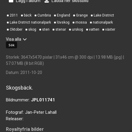
Lägg i album
Ladda ner skissbild
2011
bäck
Cumbria
England
Grange
Lake District
Lake District nationalpark
lövskog
mossa
nationalpark
Oktober
skog
sten
stenar
urskog
vatten
växter
Visa alla
Storlek
: 3647x5470 pixlar | 31x46 cm @ 300 dpi | 13.98 MB (jpg) |
57.07 MB (8 bit RGB)
Datum
: 2011-10-20
Skogsbäck.
Bildnummer:
JPL011741
Fotograf:
Jan-Peter Lahall
Releaser:
Royaltyfria bilder