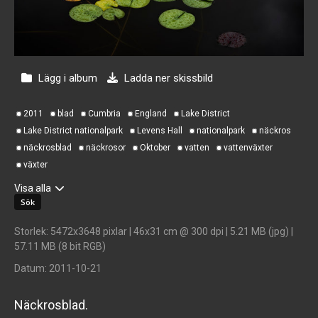
Lägg i album
Ladda ner skissbild
2011
blad
Cumbria
England
Lake District
Lake District nationalpark
Levens Hall
nationalpark
näckros
näckrosblad
näckrosor
Oktober
vatten
vattenväxter
växter
Visa alla
Storlek
: 5472x3648 pixlar | 46x31 cm @ 300 dpi | 5.21 MB (jpg) |
57.11 MB (8 bit RGB)
Datum
: 2011-10-21
Näckrosblad.