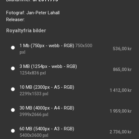
Fotograf:
Jan-Peter Lahall
Releaser:
Royaltyfria bilder
1 Mb (750px - webb - RGB)
750x500
536,00 kr
pxl
3 MB (1254px - webb - RGB)
865,00 kr
1254x836 pxl
10 MB (2300px - A5 - RGB)
1 412,00 kr
2299x1533 pxl
30 MB (4000px - A4 - RGB)
1 959,00 kr
3999x2666 pxl
60 MB (5400px - A3 - RGB)
2 736,00 kr
5400x3600 pxl