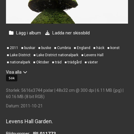
Lägg i album
Ladda ner skissbild
2011
buskar
buske
Cumbria
England
häck
konst
Lake District
Lake District nationalpark
Levens Hall
nationalpark
Oktober
träd
trädgård
växter
Visa alla
Storlek
: 5616x3744 pixlar | 48x32 cm @ 300 dpi | 6.11 MB (jpg) |
60.16 MB (8 bit RGB)
Datum
: 2011-10-21
Levens Hall Garden.
Bildnummer:
JPL011773