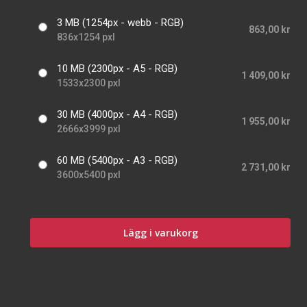
3 MB (1254px - webb - RGB)
863,00 kr
836x1254 pxl
10 MB (2300px - A5 - RGB)
1 409,00 kr
1533x2300 pxl
30 MB (4000px - A4 - RGB)
1 955,00 kr
2666x3999 pxl
60 MB (5400px - A3 - RGB)
2 731,00 kr
3600x5400 pxl
Lägg i varukorg