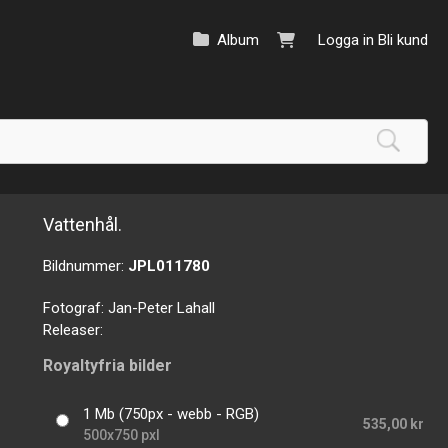
Album
Logga in
Bli kund
Vattenhål.
Bildnummer:
JPL011780
Fotograf:
Jan-Peter Lahall
Releaser:
Royaltyfria bilder
1 Mb (750px - webb - RGB)
535,00 kr
500x750 pxl