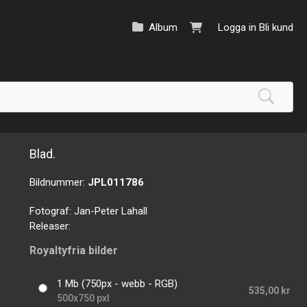
Album
Logga in
Bli kund
Blad.
Bildnummer:
JPL011786
Fotograf:
Jan-Peter Lahall
Releaser:
Royaltyfria bilder
1 Mb (750px - webb - RGB)
535,00 kr
500x750 pxl