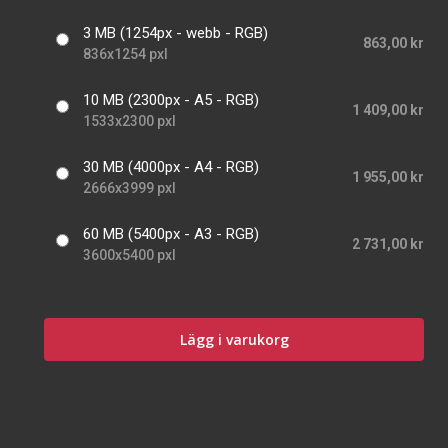
3 MB (1254px - webb - RGB)
863,00 kr
836x1254 pxl
10 MB (2300px - A5 - RGB)
1 409,00 kr
1533x2300 pxl
30 MB (4000px - A4 - RGB)
1 955,00 kr
2666x3999 pxl
60 MB (5400px - A3 - RGB)
2 731,00 kr
3600x5400 pxl
Lägg i varukorg