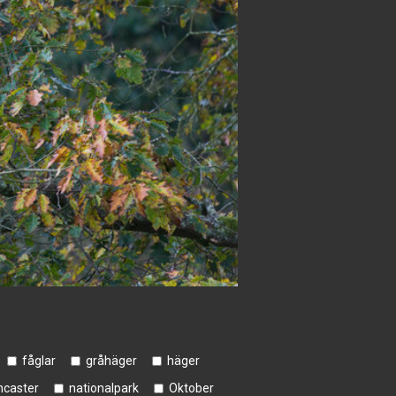
fåglar
gråhäger
häger
caster
nationalpark
Oktober