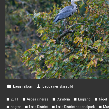
Lägg i album
Ladda ner skissbild
2011
Ardea cinerea
Cumbria
England
fågel
hägrar
Lake District
Lake District nationalpark
Mun