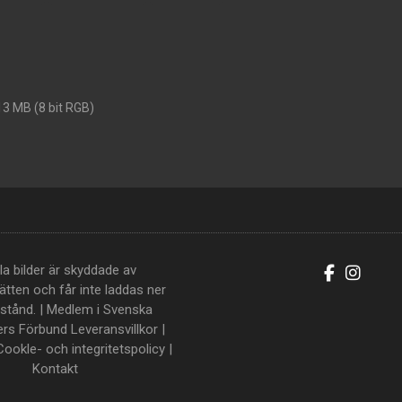
13 MB (8 bit RGB)
la bilder är skyddade av
tten och får inte laddas ner
llstånd. | Medlem i Svenska
ers Förbund
Leveransvillkor
|
Cookle- och integritetspolicy
|
Kontakt