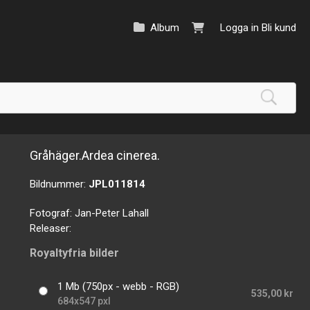
Album
Logga in
Bli kund
Gråhäger.Ardea cinerea.
Bildnummer:
JPL011814
Fotograf:
Jan-Peter Lahall
Releaser:
Royaltyfria bilder
1 Mb (750px - webb - RGB)
535,00 kr
684x547 pxl