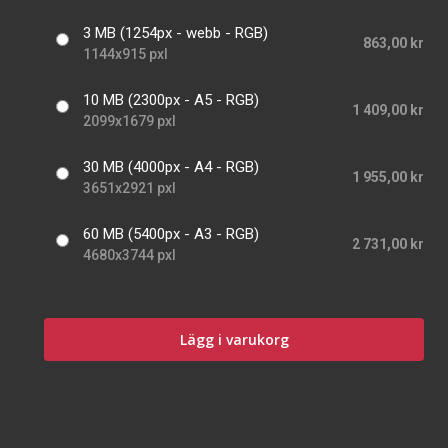
3 MB (1254px - webb - RGB)
863,00 kr
1144x915 pxl
10 MB (2300px - A5 - RGB)
1 409,00 kr
2099x1679 pxl
30 MB (4000px - A4 - RGB)
1 955,00 kr
3651x2921 pxl
60 MB (5400px - A3 - RGB)
2 731,00 kr
4680x3744 pxl
Lägg i varukorg