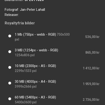
Fotograf:
Jan-Peter Lahall
Releaser:
Royaltyfria bilder
1 Mb (750px - webb - RGB)
750x500
536,00 kr
pxl
3 MB (1254px - webb - RGB)
865,00 kr
1254x836 pxl
10 MB (2300px - A5 - RGB)
1 412,00 kr
2299x1533 pxl
30 MB (4000px - A4 - RGB)
1 959,00 kr
3999x2666 pxl
60 MB (5400px - A3 - RGB)
2 736,00 kr
5400x3600 pxl