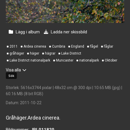
Lägg i album
Ladda ner skissbild
2011
Ardea cinerea
Cumbria
England
fågel
fåglar
gråhäger
häger
hägrar
Lake District
Lake District nationalpark
Muncaster
nationalpark
Oktober
Visa alla
Storlek
: 5616x3744 pixlar | 48x32 cm @ 300 dpi | 10.65 MB (jpg) |
60.16 MB (8 bit RGB)
Datum
: 2011-10-22
Gråhäger.Ardea cinerea.
Bildnummer:
JPL011820