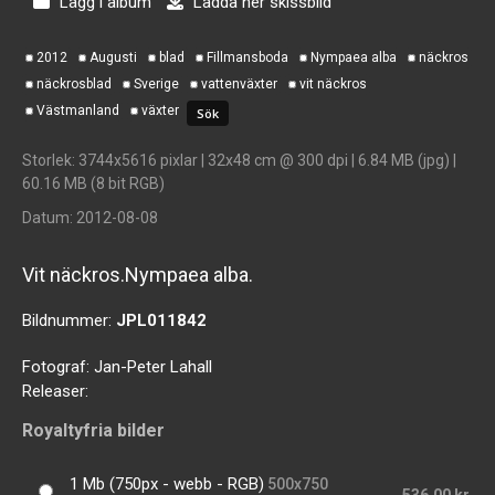
Lägg i album
Ladda ner skissbild
2012
Augusti
blad
Fillmansboda
Nympaea alba
näckros
näckrosblad
Sverige
vattenväxter
vit näckros
Västmanland
växter
Storlek
: 3744x5616 pixlar | 32x48 cm @ 300 dpi | 6.84 MB (jpg) |
60.16 MB (8 bit RGB)
Datum
: 2012-08-08
Vit näckros.Nympaea alba.
Bildnummer:
JPL011842
Fotograf:
Jan-Peter Lahall
Releaser:
Royaltyfria bilder
1 Mb (750px - webb - RGB)
500x750