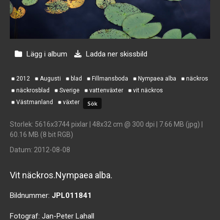
Lägg i album
Ladda ner skissbild
2012
Augusti
blad
Fillmansboda
Nympaea alba
näckros
näckrosblad
Sverige
vattenväxter
vit näckros
Västmanland
växter
Storlek
: 5616x3744 pixlar | 48x32 cm @ 300 dpi | 7.66 MB (jpg) |
60.16 MB (8 bit RGB)
Datum
: 2012-08-08
Vit näckros.Nympaea alba.
Bildnummer:
JPL011841
Fotograf:
Jan-Peter Lahall