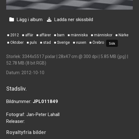
Lägg i album
Ladda ner skissbild
2012
affär
affärer
barn
människa
människor
Närke
Oktober
puls
stad
Sverige
vuxen
Örebro
Storlek
: 3344x5517 pixlar | 28x47 cm @ 300 dpi | 5.85 MB (jpg) |
52.78 MB (8 bit RGB)
Datum
: 2012-10-10
Stadsliv.
Bildnummer:
JPL011849
Fotograf:
Jan-Peter Lahall
Releaser:
Royaltyfria bilder