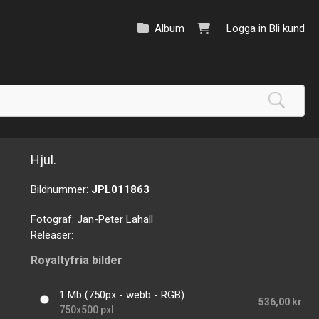
Album
Logga in
Bli kund
Hjul.
Bildnummer:
JPL011863
Fotograf:
Jan-Peter Lahall
Releaser:
Royaltyfria bilder
1 Mb (750px - webb - RGB)
536,00 kr
750x500 pxl