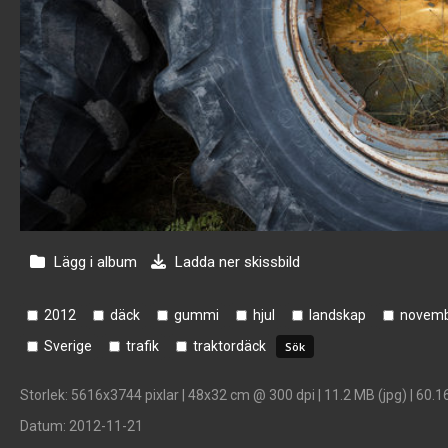
Lägg i album
Ladda ner skissbild
2012
däck
gummi
hjul
landskap
novem
Sverige
trafik
traktordäck
Storlek
: 5616x3744 pixlar | 48x32 cm @ 300 dpi | 11.2 MB (jpg) | 60.1
Datum
: 2012-11-21