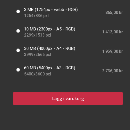
3 MB (1254px - webb - RGB)
865,00 kr
1254x836 pxl
10 MB (2300px - A5 - RGB)
1 412,00 kr
2299x1533 pxl
30 MB (4000px - A4 - RGB)
1 959,00 kr
3999x2666 pxl
60 MB (5400px - A3 - RGB)
2 736,00 kr
5400x3600 pxl
Lägg i varukorg