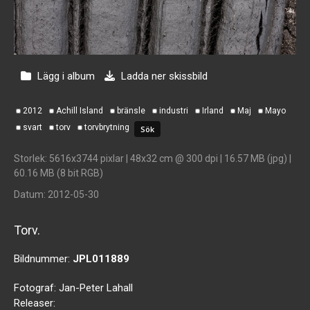
Lägg i album
Ladda ner skissbild
2012
Achill Island
bränsle
industri
Irland
Maj
Mayo
svart
torv
torvbrytning
Storlek
: 5616x3744 pixlar | 48x32 cm @ 300 dpi | 16.57 MB (jpg) |
60.16 MB (8 bit RGB)
Datum
: 2012-05-30
Torv.
Bildnummer:
JPL011889
Fotograf:
Jan-Peter Lahall
Releaser: