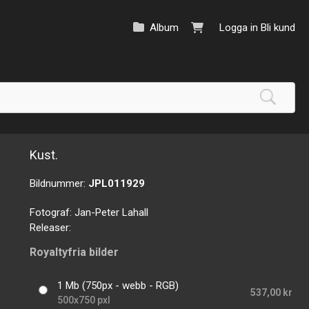
Album
Logga in
Bli kund
Kust.
Bildnummer:
JPL011929
Fotograf:
Jan-Peter Lahall
Releaser:
Royaltyfria bilder
1 Mb (750px - webb - RGB)
537,00 kr
500x750 pxl