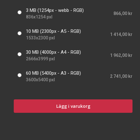
3 MB (1254px - webb - RGB)
866,00 kr
836x1254 pxl
10 MB (2300px - A5 - RGB)
1 414,00 kr
1533x2300 pxl
30 MB (4000px - A4 - RGB)
1 962,00 kr
2666x3999 pxl
60 MB (5400px - A3 - RGB)
2 741,00 kr
3600x5400 pxl
Lägg i varukorg