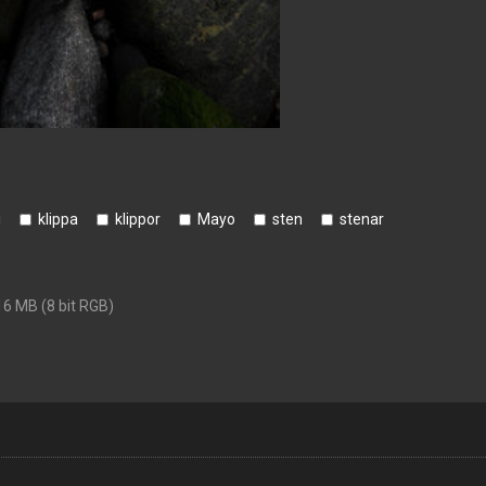
i
klippa
klippor
Mayo
sten
stenar
16 MB (8 bit RGB)