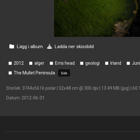
Lägg i album
Ladda ner skissbild
2012
alger
Erris head
geologi
Irland
Jun
The Mullet Peninsula
Storlek
: 3744x5616 pixlar | 32x48 cm @ 300 dpi | 13.49 MB (jpg) | 60.
Datum
: 2012-06-01