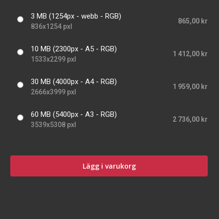
3 MB (1254px - webb - RGB)
865,00 kr
836x1254 pxl
10 MB (2300px - A5 - RGB)
1 412,00 kr
1533x2299 pxl
30 MB (4000px - A4 - RGB)
1 959,00 kr
2666x3999 pxl
60 MB (5400px - A3 - RGB)
2 736,00 kr
3539x5308 pxl
Lägg i varukorg