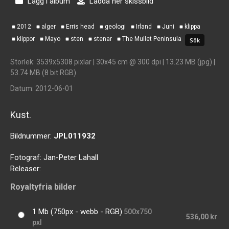
Lägg i album
Ladda ner skissbild
2012
alger
Erris head
geologi
Irland
Juni
klippa
klippor
Mayo
sten
stenar
The Mullet Peninsula
Storlek
: 3539x5308 pixlar | 30x45 cm @ 300 dpi | 13.23 MB (jpg) |
53.74 MB (8 bit RGB)
Datum
: 2012-06-01
Kust.
Bildnummer:
JPL011932
Fotograf:
Jan-Peter Lahall
Releaser:
Royaltyfria bilder
1 Mb (750px - webb - RGB)
500x750
536,00 kr
pxl