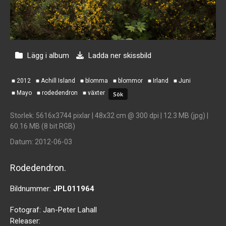
Lägg i album
Ladda ner skissbild
2012
Achill Island
blomma
blommor
Irland
Juni
Mayo
rodedendron
växter
Storlek
: 5616x3744 pixlar | 48x32 cm @ 300 dpi | 12.3 MB (jpg) |
60.16 MB (8 bit RGB)
Datum
: 2012-06-03
Rodedendron.
Bildnummer:
JPL011964
Fotograf:
Jan-Peter Lahall
Releaser: