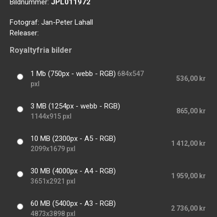
Bildnummer:
JPL011972
Fotograf:
Jan-Peter Lahall
Releaser:
Royaltyfria bilder
1 Mb (750px - webb - RGB)
684x547
536,00 kr
pxl
3 MB (1254px - webb - RGB)
865,00 kr
1144x915 pxl
10 MB (2300px - A5 - RGB)
1 412,00 kr
2099x1679 pxl
30 MB (4000px - A4 - RGB)
1 959,00 kr
3651x2921 pxl
60 MB (5400px - A3 - RGB)
2 736,00 kr
4873x3898 pxl