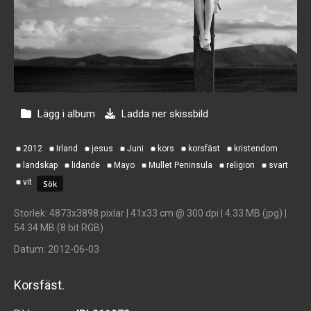
Lägg i album
Ladda ner skissbild
2012
Irland
jesus
Juni
kors
korsfäst
kristendom
landskap
lidande
Mayo
Mullet Peninsula
religion
svart
vit
Storlek
: 4873x3898 pixlar | 41x33 cm @ 300 dpi | 4.33 MB (jpg) |
54.34 MB (8 bit RGB)
Datum
: 2012-06-03
Korsfäst.