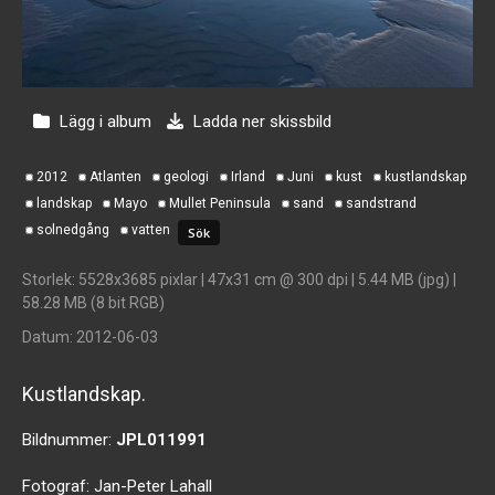
Lägg i album
Ladda ner skissbild
2012
Atlanten
geologi
Irland
Juni
kust
kustlandskap
landskap
Mayo
Mullet Peninsula
sand
sandstrand
solnedgång
vatten
Storlek
: 5528x3685 pixlar | 47x31 cm @ 300 dpi | 5.44 MB (jpg) |
58.28 MB (8 bit RGB)
Datum
: 2012-06-03
Kustlandskap.
Bildnummer:
JPL011991
Fotograf:
Jan-Peter Lahall