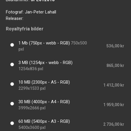
Fotograf:
Jan-Peter Lahall
Releaser:
Royaltyfria bilder
1 Mb (750px - webb - RGB)
750x500
536,00 kr
pxl
3 MB (1254px - webb - RGB)
865,00 kr
1254x836 pxl
10 MB (2300px - A5 - RGB)
1 412,00 kr
2299x1533 pxl
30 MB (4000px - A4 - RGB)
1 959,00 kr
3999x2666 pxl
60 MB (5400px - A3 - RGB)
2 736,00 kr
5400x3600 pxl