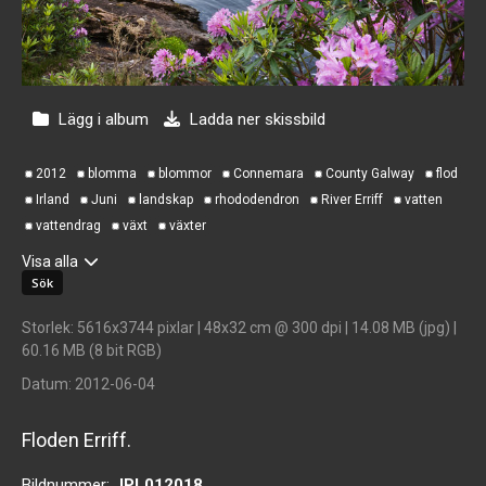
Lägg i album
Ladda ner skissbild
2012
blomma
blommor
Connemara
County Galway
flod
Irland
Juni
landskap
rhododendron
River Erriff
vatten
vattendrag
växt
växter
Visa alla
Storlek
: 5616x3744 pixlar | 48x32 cm @ 300 dpi | 14.08 MB (jpg) |
60.16 MB (8 bit RGB)
Datum
: 2012-06-04
Floden Erriff.
Bildnummer:
JPL012018