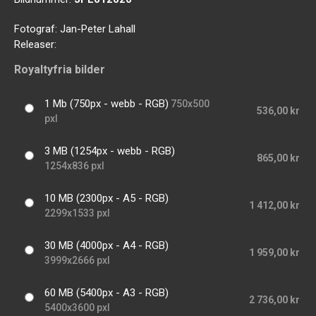
Fotograf:
Jan-Peter Lahall
Releaser:
Royaltyfria bilder
1 Mb (750px - webb - RGB)
750x500
536,00 kr
pxl
3 MB (1254px - webb - RGB)
865,00 kr
1254x836 pxl
10 MB (2300px - A5 - RGB)
1 412,00 kr
2299x1533 pxl
30 MB (4000px - A4 - RGB)
1 959,00 kr
3999x2666 pxl
60 MB (5400px - A3 - RGB)
2 736,00 kr
5400x3600 pxl