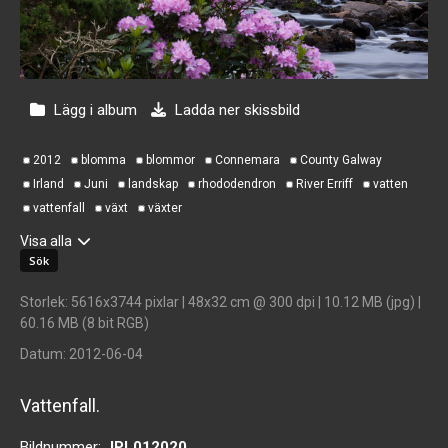
Lägg i album
Ladda ner skissbild
2012
blomma
blommor
Connemara
County Galway
Irland
Juni
landskap
rhododendron
River Erriff
vatten
vattenfall
växt
växter
Visa alla
Storlek
: 5616x3744 pixlar | 48x32 cm @ 300 dpi | 10.12 MB (jpg) |
60.16 MB (8 bit RGB)
Datum
: 2012-06-04
Vattenfall.
Bildnummer:
JPL012020