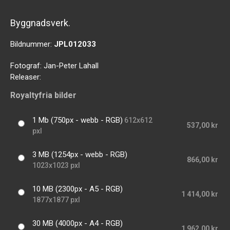
Byggnadsverk.
Bildnummer:
JPL012033
Fotograf:
Jan-Peter Lahall
Releaser:
Royaltyfria bilder
1 Mb (750px - webb - RGB)
612x612
537,00 kr
pxl
3 MB (1254px - webb - RGB)
866,00 kr
1023x1023 pxl
10 MB (2300px - A5 - RGB)
1 414,00 kr
1877x1877 pxl
30 MB (4000px - A4 - RGB)
1 962,00 kr