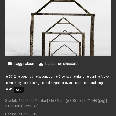
Lägg i album
Ladda ner skissbild
2012
byggnad
byggnader
Clew bay
Irland
Juni
Mayo
Mulranny
ställning
ställningar
svart
trä
träställning
vit
Storlek
: 4252x4252 pixlar | 36x36 cm @ 300 dpi | 4.71 MB (jpg) |
51.73 MB (8 bit RGB)
Datum
: 2012-06-05