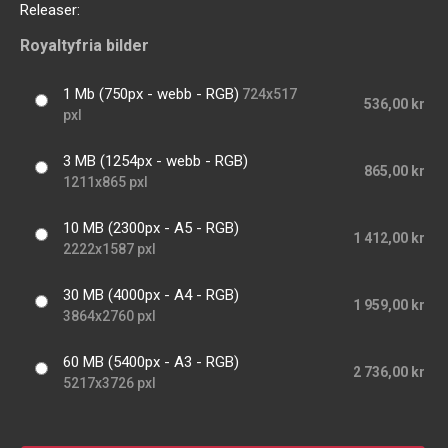
Releaser:
Royaltyfria bilder
1 Mb (750px - webb - RGB)
724x517
536,00 kr
pxl
3 MB (1254px - webb - RGB)
865,00 kr
1211x865 pxl
10 MB (2300px - A5 - RGB)
1 412,00 kr
2222x1587 pxl
30 MB (4000px - A4 - RGB)
1 959,00 kr
3864x2760 pxl
60 MB (5400px - A3 - RGB)
2 736,00 kr
5217x3726 pxl