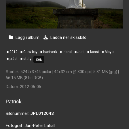
Lägg i album
Ladda ner skissbild
2012
Clew bay
hantverk
Irland
Juni
konst
Mayo
präst
staty
Storlek
: 5242x3744 pixlar | 44x32 cm @ 300 dpi | 5.81 MB (jpg) |
56.15 MB (8 bit RGB)
Datum
: 2012-06-05
Patrick.
Bildnummer:
JPL012043
Fotograf:
Jan-Peter Lahall