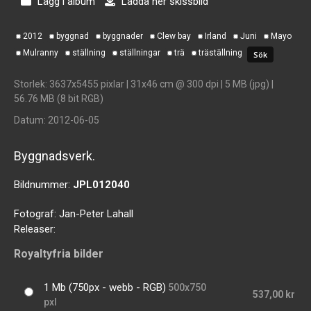
Lägg i album
Ladda ner skissbild
2012
byggnad
byggnader
Clew bay
Irland
Juni
Mayo
Mulranny
ställning
ställningar
trä
träställning
Storlek
: 3637x5455 pixlar | 31x46 cm @ 300 dpi | 5 MB (jpg) |
56.76 MB (8 bit RGB)
Datum
: 2012-06-05
Byggnadsverk.
Bildnummer:
JPL012040
Fotograf:
Jan-Peter Lahall
Releaser:
Royaltyfria bilder
1 Mb (750px - webb - RGB)
500x750
537,00 kr
pxl