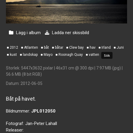
Lägg i album
Ladda ner skissbild
2012
Atlanten
båt
båtar
Clew bay
hav
Irland
Juni
kust
landskap
Mayo
Roonagh Quay
vatten
Storlek
: 5447x3632 pixlar | 46x31 cm @ 300 dpi | 7.97 MB (jpg) |
56.6 MB (8 bit RGB)
Datum
: 2012-06-05
Båt på havet.
Bildnummer:
JPL012050
Fotograf:
Jan-Peter Lahall
Releaser: