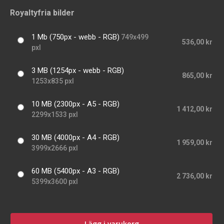
Royaltyfria bilder
1 Mb (750px - webb - RGB)
749x499
536,00 kr
pxl
3 MB (1254px - webb - RGB)
865,00 kr
1253x835 pxl
10 MB (2300px - A5 - RGB)
1 412,00 kr
2299x1533 pxl
30 MB (4000px - A4 - RGB)
1 959,00 kr
3999x2666 pxl
60 MB (5400px - A3 - RGB)
2 736,00 kr
5399x3600 pxl
Lägg i varukorg