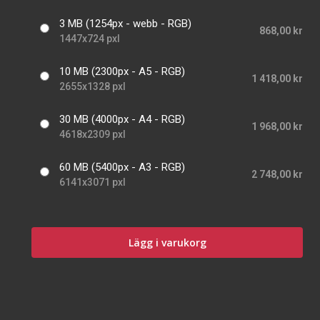
3 MB (1254px - webb - RGB)
868,00 kr
1447x724 pxl
10 MB (2300px - A5 - RGB)
1 418,00 kr
2655x1328 pxl
30 MB (4000px - A4 - RGB)
1 968,00 kr
4618x2309 pxl
60 MB (5400px - A3 - RGB)
2 748,00 kr
6141x3071 pxl
Lägg i varukorg