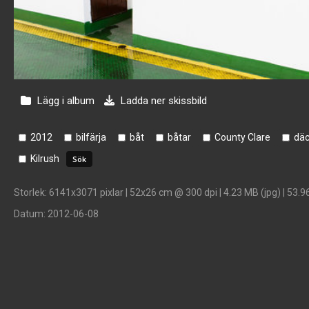
Lägg i album
Ladda ner skissbild
2012
bilfärja
båt
båtar
County Clare
dä
Kilrush
Storlek
: 6141x3071 pixlar | 52x26 cm @ 300 dpi | 4.23 MB (jpg) | 53.9
Datum
: 2012-06-08