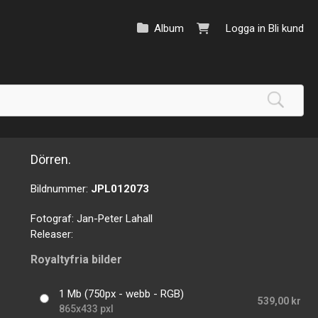
Album
Logga in
Bli kund
Dörren.
Bildnummer:
JPL012073
Fotograf:
Jan-Peter Lahall
Releaser:
Royaltyfria bilder
1 Mb (750px - webb - RGB)
539,00 kr
865x433 pxl