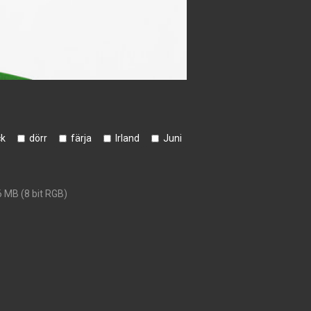
ck
dörr
färja
Irland
Juni
6 MB (8 bit RGB)