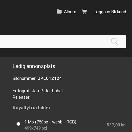
Album
Logga in
Bli kund
Ledig annonsplats.
Bildnummer:
JPL012124
Fotograf:
Jan-Peter Lahall
Releaser:
Royaltyfria bilder
1 Mb (750px - webb - RGB)
537,00 kr
499x749 pxl