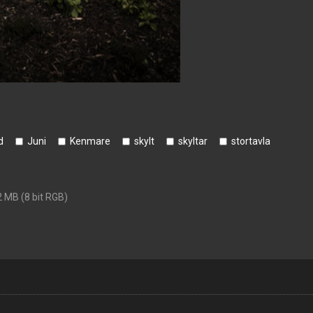
d
Juni
Kenmare
skylt
skyltar
stortavla
2 MB (8 bit RGB)