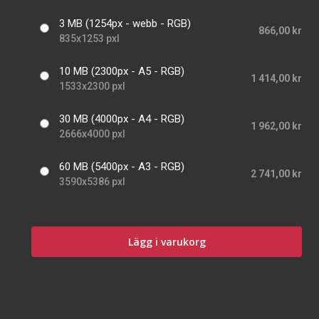
3 MB (1254px - webb - RGB)
866,00 kr
835x1253 pxl
10 MB (2300px - A5 - RGB)
1 414,00 kr
1533x2300 pxl
30 MB (4000px - A4 - RGB)
1 962,00 kr
2666x4000 pxl
60 MB (5400px - A3 - RGB)
2 741,00 kr
3590x5386 pxl
Lägg i varukorg