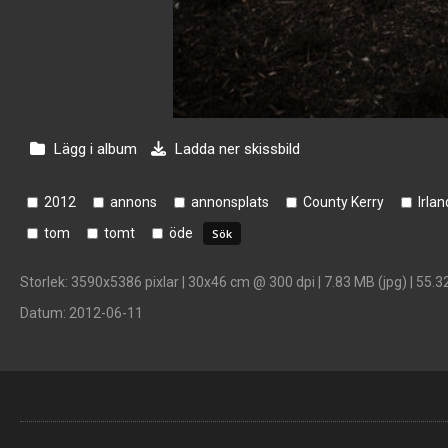
Lägg i album
Ladda ner skissbild
2012
annons
annonsplats
County Kerry
Irlan
tom
tomt
öde
Storlek
: 3590x5386 pixlar | 30x46 cm @ 300 dpi | 7.83 MB (jpg) | 55.3
Datum
: 2012-06-11