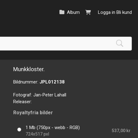
Album
Logga in
Bli kund
Munkkloster.
Bildnummer:
JPL012138
Fotograf:
Jan-Peter Lahall
Releaser:
Royaltyfria bilder
1 Mb (750px - webb - RGB)
537,00 kr
724x517 pxl