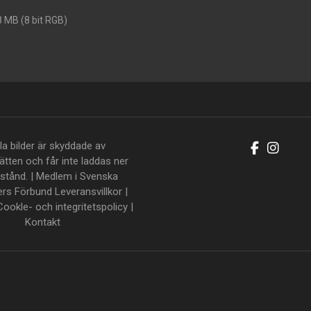
8 MB (8 bit RGB)
la bilder är skyddade av
tten och får inte laddas ner
llstånd. | Medlem i Svenska
ers Förbund
Leveransvillkor
|
Cookle- och integritetspolicy
|
Kontakt