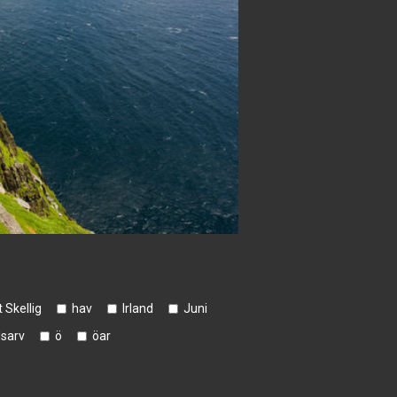
 Skellig
hav
Irland
Juni
dsarv
ö
öar