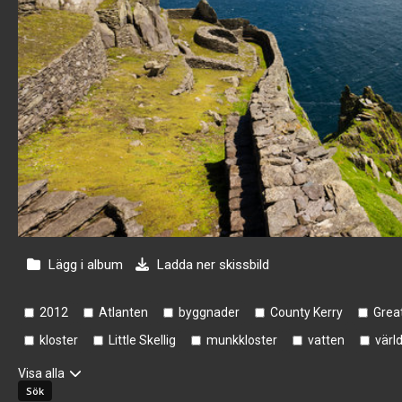
Lägg i album
Ladda ner skissbild
2012
Atlanten
byggnader
County Kerry
Great
kloster
Little Skellig
munkkloster
vatten
värl
Visa alla