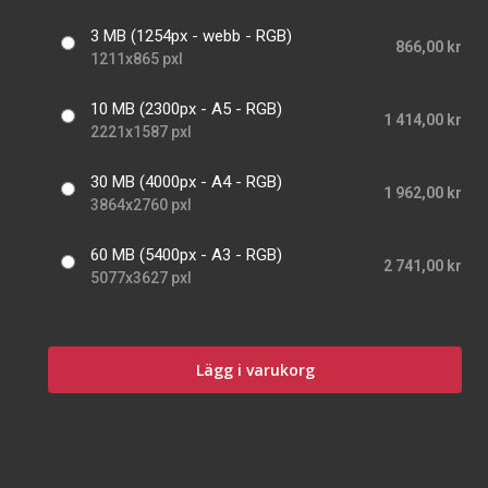
3 MB (1254px - webb - RGB)
866,00 kr
1211x865 pxl
10 MB (2300px - A5 - RGB)
1 414,00 kr
2221x1587 pxl
30 MB (4000px - A4 - RGB)
1 962,00 kr
3864x2760 pxl
60 MB (5400px - A3 - RGB)
2 741,00 kr
5077x3627 pxl
Lägg i varukorg