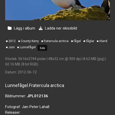
Lägg i album
Ladda ner skissbild
2012
County Kerry
fratercula arctica
fågel
fåglar
Irland
Juni
Lunnefågel
Storlek
: 5616x3744 pixlar | 48x32 cm @ 300 dpi | 8.62 MB (jpg) |
60.16 MB (8 bit RGB)
Datum
: 2012-06-12
Lunnefågel.Fratercula arctica
Bildnummer:
JPL012136
Fotograf:
Jan-Peter Lahall
Releaser: