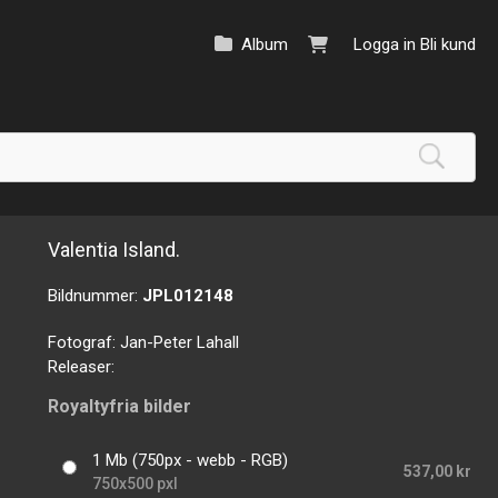
Album
Logga in
Bli kund
Valentia Island.
Bildnummer:
JPL012148
Fotograf:
Jan-Peter Lahall
Releaser:
Royaltyfria bilder
1 Mb (750px - webb - RGB)
537,00 kr
750x500 pxl