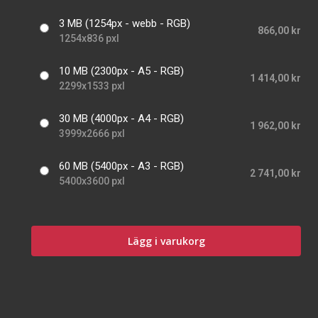
3 MB (1254px - webb - RGB)
866,00 kr
1254x836 pxl
10 MB (2300px - A5 - RGB)
1 414,00 kr
2299x1533 pxl
30 MB (4000px - A4 - RGB)
1 962,00 kr
3999x2666 pxl
60 MB (5400px - A3 - RGB)
2 741,00 kr
5400x3600 pxl
Lägg i varukorg