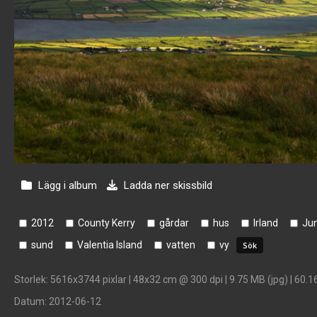
Lägg i album
Ladda ner skissbild
2012
County Kerry
gårdar
hus
Irland
Jun
sund
Valentia Island
vatten
vy
Storlek
: 5616x3744 pixlar | 48x32 cm @ 300 dpi | 9.75 MB (jpg) | 60.1
Datum
: 2012-06-12