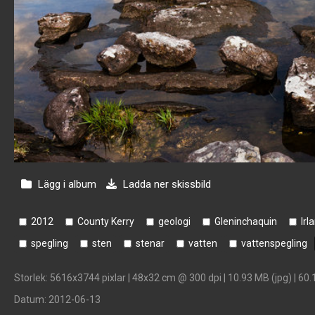
Lägg i album
Ladda ner skissbild
2012
County Kerry
geologi
Gleninchaquin
Irl
spegling
sten
stenar
vatten
vattenspegling
Storlek
: 5616x3744 pixlar | 48x32 cm @ 300 dpi | 10.93 MB (jpg) | 60.
Datum
: 2012-06-13