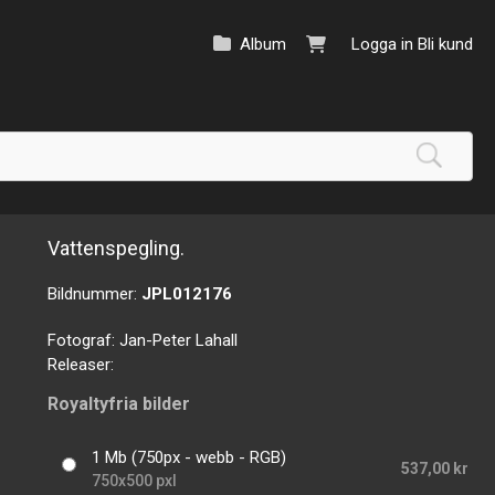
Album
Logga in
Bli kund
Vattenspegling.
Bildnummer:
JPL012176
Fotograf:
Jan-Peter Lahall
Releaser:
Royaltyfria bilder
1 Mb (750px - webb - RGB)
537,00 kr
750x500 pxl