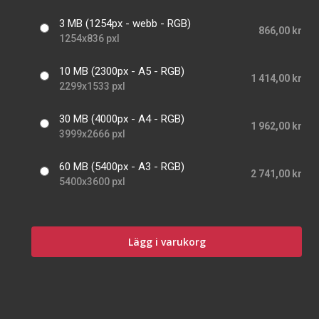
3 MB (1254px - webb - RGB)
866,00 kr
1254x836 pxl
10 MB (2300px - A5 - RGB)
1 414,00 kr
2299x1533 pxl
30 MB (4000px - A4 - RGB)
1 962,00 kr
3999x2666 pxl
60 MB (5400px - A3 - RGB)
2 741,00 kr
5400x3600 pxl
Lägg i varukorg