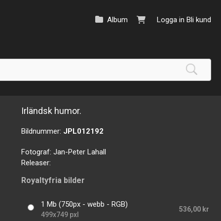
Album
Logga in
Bli kund
Irländsk humor.
Bildnummer:
JPL012192
Fotograf:
Jan-Peter Lahall
Releaser:
Royaltyfria bilder
1 Mb (750px - webb - RGB)
536,00 kr
499x749 pxl