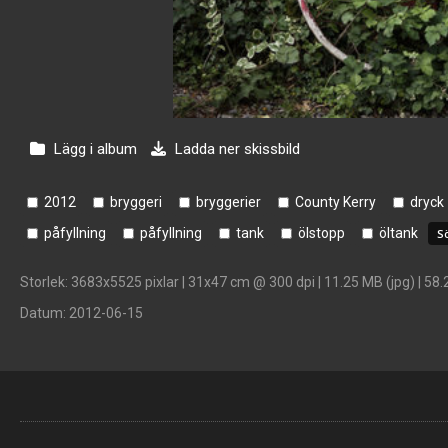
Lägg i album
Ladda ner skissbild
2012
bryggeri
bryggerier
County Kerry
dryck
påfyllning
påfyllning
tank
ölstopp
öltank
Storlek
: 3683x5525 pixlar | 31x47 cm @ 300 dpi | 11.25 MB (jpg) | 58.
Datum
: 2012-06-15