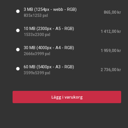
3 MB (1254px - webb - RGB)
865,00 kr
835x1253 pxl
10 MB (2300px - A5 - RGB)
1 412,00 kr
1533x2300 pxl
30 MB (4000px - A4 - RGB)
1 959,00 kr
2666x3999 pxl
60 MB (5400px - A3 - RGB)
2 736,00 kr
3599x5399 pxl
Lägg i varukorg