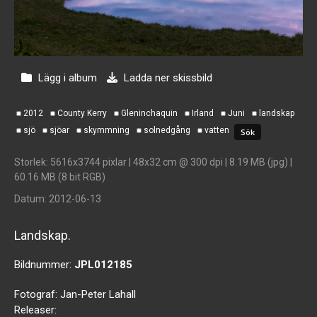
Lägg i album
Ladda ner skissbild
2012
County Kerry
Gleninchaquin
Irland
Juni
landskap
sjö
sjöar
skymmning
solnedgång
vatten
Storlek
: 5616x3744 pixlar | 48x32 cm @ 300 dpi | 8.19 MB (jpg) |
60.16 MB (8 bit RGB)
Datum
: 2012-06-13
Landskap.
Bildnummer:
JPL012185
Fotograf:
Jan-Peter Lahall
Releaser: